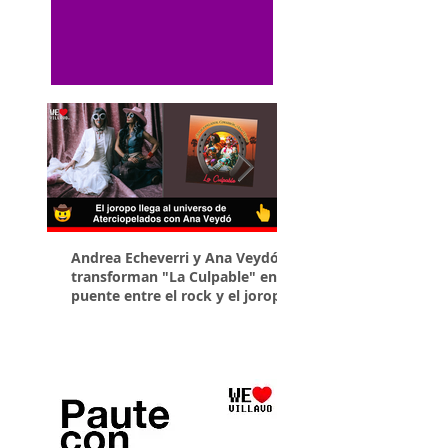
Andrea Echeverri y Ana Veydó
¡El Llano se sirve en 
transforman "La Culpable" en un
puedes disfrutar la R
puente entre el rock y el joropo
Gastronómica Llaner
Villavicencio