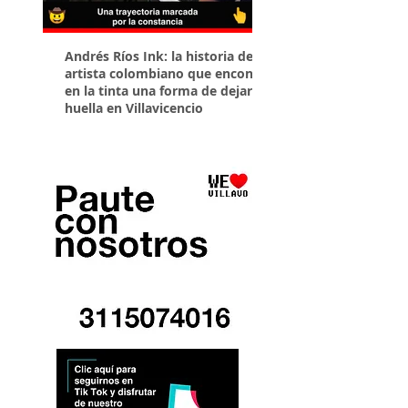
Andrés Ríos Ink: la historia del
¡Atención! Estos son 
artista colombiano que encontró
parqueaderos habilit
en la tinta una forma de dejar
Torneo Internacional
huella en Villavicencio