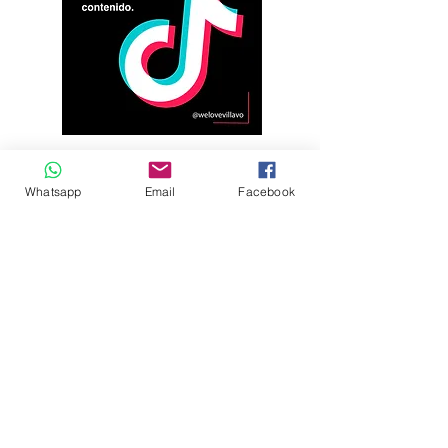
Whatsapp
Email
Facebook
Andrés Ríos Ink: la
¡Atención! Estos son
historia del artista
los parqueaderos
colombiano que
habilitados para el
encontró en la tinta
Torneo Internacional
una forma de dejar
del Joropo
huella en
Villavicencio