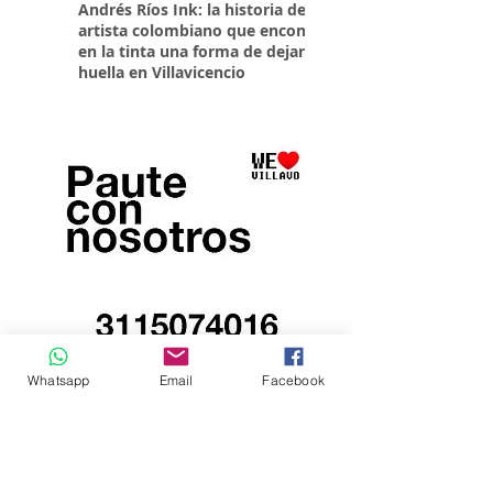
Andrés Ríos Ink: la historia del
¡Atención! Estos son 
artista colombiano que encontró
parqueaderos habilit
en la tinta una forma de dejar
Torneo Internacional
huella en Villavicencio
Whatsapp
Email
Facebook