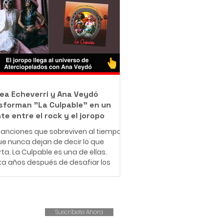
jo como barrendero en las calles de
ué con una misión que resume en
rase: "Bendecido para bendecir".
e muy pequeño, Leonardo entendió
e significa enfrentar dificultades
micas. Creció en una familia de
sos r
ea Echeverri y Ana Veydó
sforman "La Culpable" en un
te entre el rock y el joropo
anciones que sobreviven al tiempo
e nunca dejan de decir lo que
ta. La Culpable es una de ellas.
ta años después de desafiar los
es del amor romántico y cuestionar
structuras patriarcales,
iopelados revive este clásico con
ueva fuerza, esta vez
Suscríbete Ahora
pañado por la voz indómita de Ana