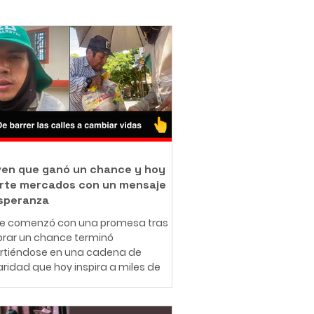
oven que ganó un chance y hoy
rte mercados con un mensaje
speranza
ue comenzó con una promesa tras
rar un chance terminó
irtiéndose en una cadena de
aridad que hoy inspira a miles de
nas en redes sociales. A sus 25
 el ibaguereño Leonardo Téllez,
cido como "Panita", combina su