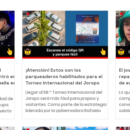
l
¡Atención! Estos son los
El j
ntró en
parqueaderos habilitados para el
repa
uella en
Torneo Internacional del Joropo
de e
Llegar al 58.º Torneo Internacional del
Lo q
Joropo será más fácil para propios y
comp
dad de
visitantes. Como parte de la estrategia
conv
bujos
liderada por la gobernadora Rafaela
solid
oyecto
Cortés Zambrano para garantizar una
perso
mejor experiencia durante la principal
años,
nte
fiesta cultural del Llano, la Gobernación
cono
ador y