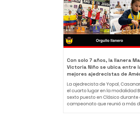
body piercer profesional colomb
ha construido una carrera en el
del arte corporal, convencido de 
tatuaje y el body piercing van m
más allá de la estética: son una
inmortalizar historias, emociones
momentos que acompañarán a
Con solo 7 años, la llanera Ma
Victoria Niño se ubica entre l
mejores ajedrecistas de Amé
La ajedrecista de Yopal, Casana
el cuarto lugar en la modalidad Bli
sexto puesto en Clásico durante 
campeonato que reunió a más d
jugadores de 30 países en Medellí
26 de julio al 2 de agosto de 2026
Medellín fue el escenario del Fest
Panamericano de la Juventud de
Suscríbete
uno de los eventos más importan