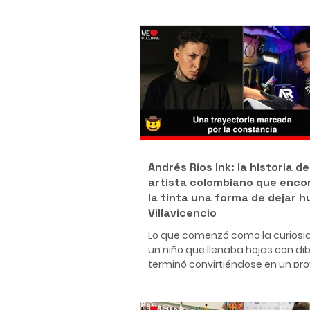
Andrés Ríos Ink: la historia de
artista colombiano que enco
la tinta una forma de dejar h
Villavicencio
Lo que comenzó como la curiosi
un niño que llenaba hojas con di
terminó convirtiéndose en un pr
de vida. Hoy, Daniel Andrés Ríos
Rodríguez, conocido artísticame
como Andrés Ríos Ink, es un tatu