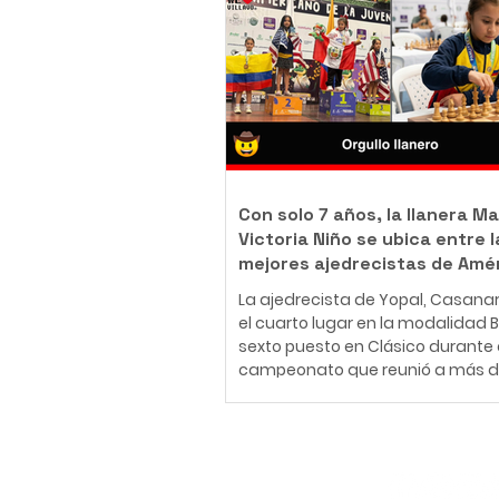
body piercer profesional colomb
ha construido una carrera en el
del arte corporal, convencido de 
tatuaje y el body piercing van m
más allá de la estética: son una
inmortalizar historias, emociones
momentos que acompañarán a
Con solo 7 años, la llanera Ma
Victoria Niño se ubica entre l
mejores ajedrecistas de Amé
La ajedrecista de Yopal, Casana
el cuarto lugar en la modalidad Bli
sexto puesto en Clásico durante 
campeonato que reunió a más d
jugadores de 30 países en Medellí
26 de julio al 2 de agosto de 2026
Medellín fue el escenario del Fest
Panamericano de la Juventud de
Suscríbete
uno de los eventos más importan