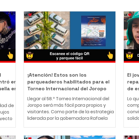
l
¡Atención! Estos son los
El j
ntró en
parqueaderos habilitados para el
repa
uella en
Torneo Internacional del Joropo
de e
Llegar al 58.º Torneo Internacional del
Lo q
Joropo será más fácil para propios y
comp
dad de
visitantes. Como parte de la estrategia
conv
bujos
liderada por la gobernadora Rafaela
solid
oyecto
Cortés Zambrano para garantizar una
perso
mejor experiencia durante la principal
años,
nte
fiesta cultural del Llano, la Gobernación
cono
ador y