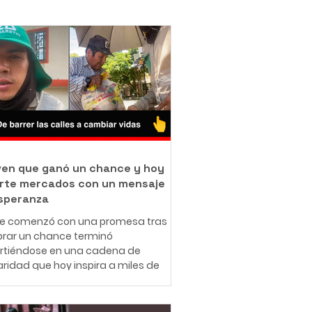
oven que ganó un chance y hoy
rte mercados con un mensaje
speranza
ue comenzó con una promesa tras
rar un chance terminó
irtiéndose en una cadena de
aridad que hoy inspira a miles de
nas en redes sociales. A sus 25
 el ibaguereño Leonardo Téllez,
cido como "Panita", combina su