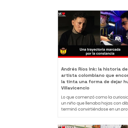
Andrés Ríos Ink: la historia de
artista colombiano que enco
la tinta una forma de dejar h
Villavicencio
Lo que comenzó como la curiosi
un niño que llenaba hojas con di
terminó convirtiéndose en un pr
de vida. Hoy, Daniel Andrés Ríos
Rodríguez, conocido artísticame
como Andrés Ríos Ink, es un tatu