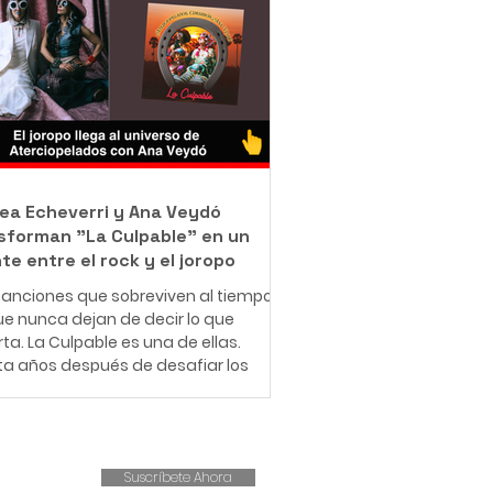
jo como barrendero en las calles de
ué con una misión que resume en
rase: "Bendecido para bendecir".
e muy pequeño, Leonardo entendió
e significa enfrentar dificultades
micas. Creció en una familia de
sos r
ea Echeverri y Ana Veydó
sforman "La Culpable" en un
te entre el rock y el joropo
anciones que sobreviven al tiempo
e nunca dejan de decir lo que
ta. La Culpable es una de ellas.
ta años después de desafiar los
es del amor romántico y cuestionar
structuras patriarcales,
iopelados revive este clásico con
ueva fuerza, esta vez
Suscríbete Ahora
pañado por la voz indómita de Ana