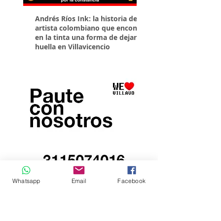
Andrés Ríos Ink: la historia del
¡Atención! Estos son 
artista colombiano que encontró
parqueaderos habilit
en la tinta una forma de dejar
Torneo Internacional
huella en Villavicencio
Whatsapp
Email
Facebook