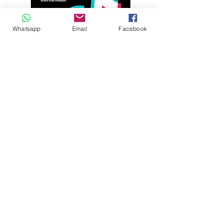
Whatsapp
Email
Facebook
Andrés Ríos Ink: la
¡Atención! Estos son
historia del artista
los parqueaderos
colombiano que
habilitados para el
encontró en la tinta
Torneo Internacional
una forma de dejar
del Joropo
huella en
Villavicencio