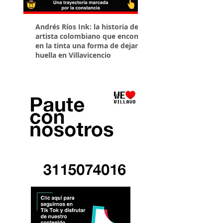
Andrés Ríos Ink: la historia del
¡Atención! Estos son 
artista colombiano que encontró
parqueaderos habilit
en la tinta una forma de dejar
Torneo Internacional
huella en Villavicencio