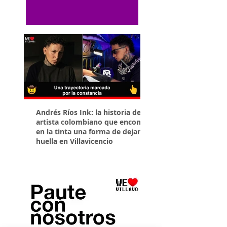
Andrés Ríos Ink: la historia del
¡Atención! Estos son 
artista colombiano que encontró
parqueaderos habilit
en la tinta una forma de dejar
Torneo Internacional
huella en Villavicencio