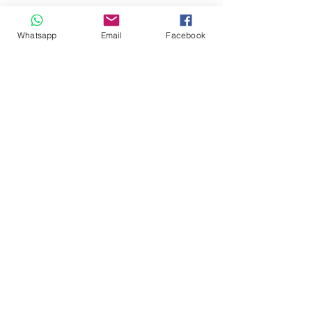
Whatsapp
Email
Facebook
Andrés Ríos Ink: la
¡Atención! Estos son
historia del artista
los parqueaderos