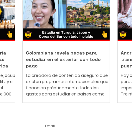
del Meta articuló con ocho parqueaderos
traba
iano que
privados de Villavicencio una alternativa
Ibag
 mundo
que facilitará el acceso vehicular a los
una f
que el
principales escenarios del evento. La
Desd
ucho
iniciativa permitirá a los asistentes
lo qu
 forma de
planificar
econó
 y
esca
ría
Colombiana revela becas para
Andr
as
estudiar en el exterior con todo
tran
rica
pago
puen
re, ocupó
La creadora de contenido aseguró que
Hay c
tz y el
existen programas internacionales que
porqu
el
financian prácticamente todos los
impor
e 900
gastos para estudiar en países como
Trein
n. Del
Turquía, Japón y Corea del Sur. Estudiar
mold
,
en otro país sin asumir los altos costos de
las e
ival
matrícula, alojamiento o transporte
Aterc
 Ajedrez,
puede ser una realidad gracias a
una n
tes del
diversos programas de becas
acom
 900
internacionales. Así lo dio a conocer una
Veydó