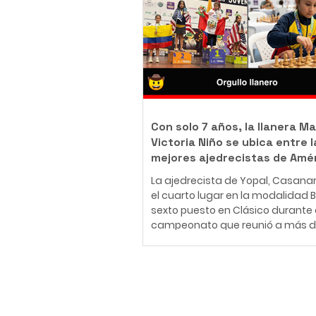
body piercer profesional colomb
ha construido una carrera en el
del arte corporal, convencido de 
tatuaje y el body piercing van m
más allá de la estética: son una
inmortalizar historias, emociones
momentos que acompañarán a
Con solo 7 años, la llanera Ma
Victoria Niño se ubica entre l
mejores ajedrecistas de Amé
La ajedrecista de Yopal, Casana
el cuarto lugar en la modalidad Bli
sexto puesto en Clásico durante 
campeonato que reunió a más d
jugadores de 30 países en Medellí
26 de julio al 2 de agosto de 2026
Medellín fue el escenario del Fest
Panamericano de la Juventud de
Suscríbete
uno de los eventos más importan
continente, que reunió a más de