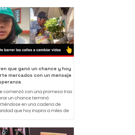
oven que ganó un chance y hoy
rte mercados con un mensaje
speranza
ue comenzó con una promesa tras
rar un chance terminó
irtiéndose en una cadena de
aridad que hoy inspira a miles de
nas en redes sociales. A sus 25
 el ibaguereño Leonardo Téllez,
cido como "Panita", combina su