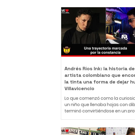
Andrés Ríos Ink: la historia de
artista colombiano que enco
la tinta una forma de dejar h
Villavicencio
Lo que comenzó como la curiosi
un niño que llenaba hojas con di
terminó convirtiéndose en un pr
de vida. Hoy, Daniel Andrés Ríos
Rodríguez, conocido artísticame
como Andrés Ríos Ink, es un tatu