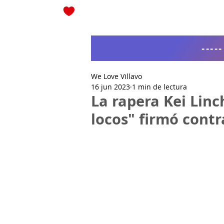
Blog
----
We Love Villavo
16 jun 2023
1 min de lectura
La rapera Kei Linch
locos" firmó cont