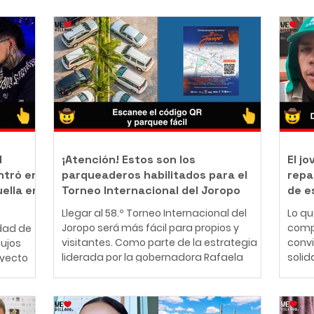
l
¡Atención! Estos son los
El j
ntró en
parqueaderos habilitados para el
repa
uella en
Torneo Internacional del Joropo
de e
Llegar al 58.º Torneo Internacional del
Lo q
Joropo será más fácil para propios y
comp
dad de
visitantes. Como parte de la estrategia
conv
bujos
liderada por la gobernadora Rafaela
solid
oyecto
Cortés Zambrano para garantizar una
perso
mejor experiencia durante la principal
años,
nte
fiesta cultural del Llano, la Gobernación
cono
ador y