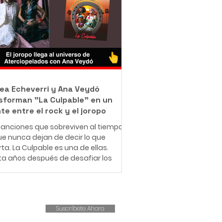
jo como barrendero en las calles de
ué con una misión que resume en
rase: "Bendecido para bendecir".
e muy pequeño, Leonardo entendió
e significa enfrentar dificultades
micas. Creció en una familia de
sos r
ea Echeverri y Ana Veydó
sforman "La Culpable" en un
te entre el rock y el joropo
anciones que sobreviven al tiempo
e nunca dejan de decir lo que
ta. La Culpable es una de ellas.
ta años después de desafiar los
es del amor romántico y cuestionar
structuras patriarcales,
iopelados revive este clásico con
ueva fuerza, esta vez
Suscríbete Ahora
pañado por la voz indómita de Ana
, líder de Cimarrón, en un