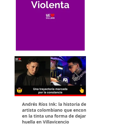
Andrés Ríos Ink: la historia del
¡Atención! Estos son 
artista colombiano que encontró
parqueaderos habilit
en la tinta una forma de dejar
Torneo Internacional
huella en Villavicencio