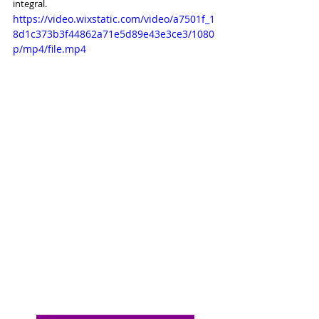
integral.
https://video.wixstatic.com/video/a7501f_1
8d1c373b3f44862a71e5d89e43e3ce3/1080
p/mp4/file.mp4