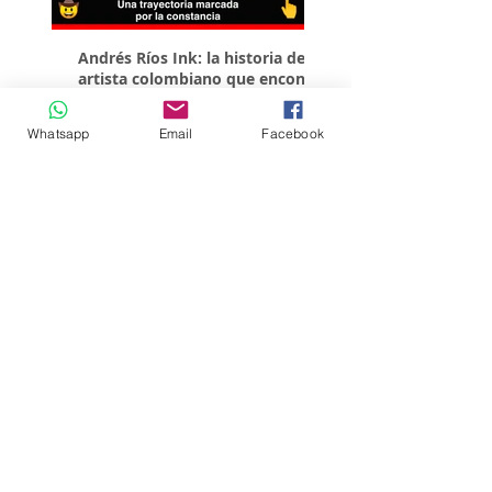
Andrés Ríos Ink: la historia del
¡Atención! Estos son 
artista colombiano que encontró
parqueaderos habilit
en la tinta una forma de dejar
Torneo Internacional
huella en Villavicencio
Whatsapp
Email
Facebook