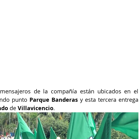
Para esta primera jornada, me
undo punto 
Parque Banderas
 y esta tercera entrega 
ndo
 de 
Villavicencio
.