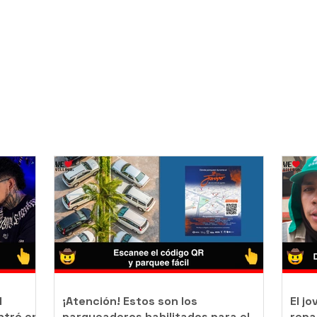
l
¡Atención! Estos son los
El j
ntró en
parqueaderos habilitados para el
repa