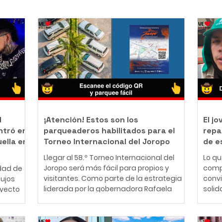
l
¡Atención! Estos son los
El j
ntró en
parqueaderos habilitados para el
repa
uella en
Torneo Internacional del Joropo
de e
Llegar al 58.º Torneo Internacional del
Lo q
Joropo será más fácil para propios y
comp
dad de
visitantes. Como parte de la estrategia
conv
bujos
liderada por la gobernadora Rafaela
solid
oyecto
Cortés Zambrano para garantizar una
perso
mejor experiencia durante la principal
años,
nte
fiesta cultural del Llano, la Gobernación
cono
ador y