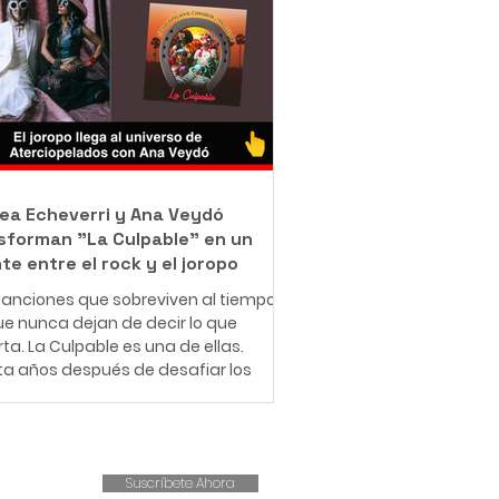
jo como barrendero en las calles de
ué con una misión que resume en
rase: "Bendecido para bendecir".
e muy pequeño, Leonardo entendió
e significa enfrentar dificultades
micas. Creció en una familia de
sos r
ea Echeverri y Ana Veydó
sforman "La Culpable" en un
te entre el rock y el joropo
anciones que sobreviven al tiempo
e nunca dejan de decir lo que
ta. La Culpable es una de ellas.
ta años después de desafiar los
es del amor romántico y cuestionar
structuras patriarcales,
iopelados revive este clásico con
ueva fuerza, esta vez
Suscríbete Ahora
pañado por la voz indómita de Ana