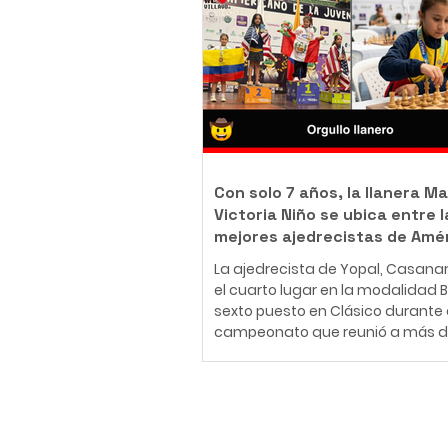
body piercer profesional colomb
ha construido una carrera en el
del arte corporal, convencido de 
tatuaje y el body piercing van m
más allá de la estética: son una
inmortalizar historias, emociones
momentos que acompañarán a
Con solo 7 años, la llanera Ma
Victoria Niño se ubica entre l
mejores ajedrecistas de Amé
La ajedrecista de Yopal, Casana
el cuarto lugar en la modalidad Bli
sexto puesto en Clásico durante 
campeonato que reunió a más d
jugadores de 30 países en Medellí
26 de julio al 2 de agosto de 2026
Medellín fue el escenario del Fest
Panamericano de la Juventud de
Suscríbete
uno de los eventos más importan