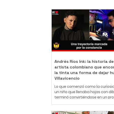
Andrés Ríos Ink: la historia de
artista colombiano que enco
la tinta una forma de dejar h
Villavicencio
Lo que comenzó como la curiosi
un niño que llenaba hojas con di
terminó convirtiéndose en un pr
de vida. Hoy, Daniel Andrés Ríos
Rodríguez, conocido artísticame
como Andrés Ríos Ink, es un tatu