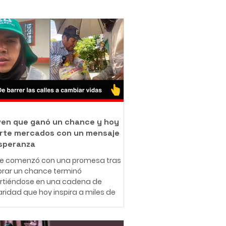
oven que ganó un chance y hoy
rte mercados con un mensaje
speranza
ue comenzó con una promesa tras
rar un chance terminó
irtiéndose en una cadena de
aridad que hoy inspira a miles de
nas en redes sociales. A sus 25
 el ibaguereño Leonardo Téllez,
cido como "Panita", combina su