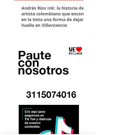
Andrés Ríos Ink: la historia del
¡Atención! Estos son 
artista colombiano que encontró
parqueaderos habilit
en la tinta una forma de dejar
Torneo Internacional
huella en Villavicencio