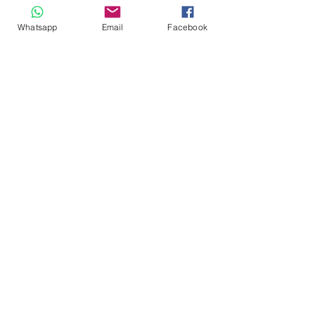
Whatsapp
Email
Facebook
Andrés Ríos Ink: la
¡Atención! Estos son
historia del artista
los parqueaderos
colombiano que
habilitados para el
encontró en la tinta
Torneo Internacional
una forma de dejar
del Joropo
huella en
Villavicencio