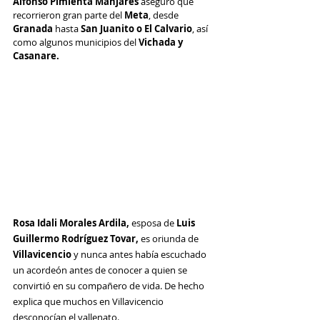
Alfonso Pimienta Manjares
 aseguró que 
recorrieron gran parte del 
Meta
, desde 
Granada
 hasta 
San Juanito o El Calvario
, así 
como algunos municipios del 
Vichada y 
Casanare.
Rosa Idali Morales Ardila,
 esposa de 
Luis 
Guillermo Rodríguez Tovar, 
es oriunda de 
Villavicencio
 y nunca antes había escuchado 
un acordeón antes de conocer a quien se 
convirtió en su compañero de vida. De hecho 
explica que muchos en Villavicencio 
desconocían el vallenato.