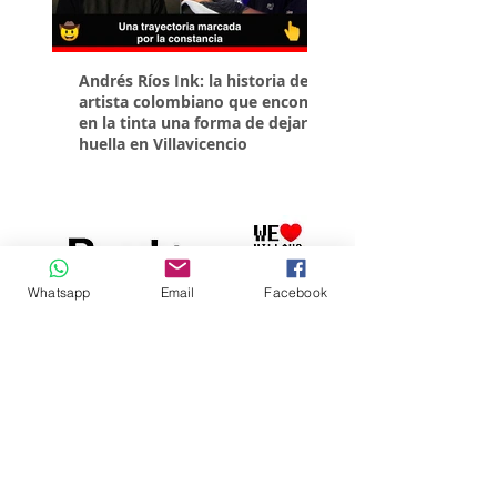
Andrés Ríos Ink: la historia del
¡Atención! Estos son 
artista colombiano que encontró
parqueaderos habilit
en la tinta una forma de dejar
Torneo Internacional
huella en Villavicencio
Whatsapp
Email
Facebook