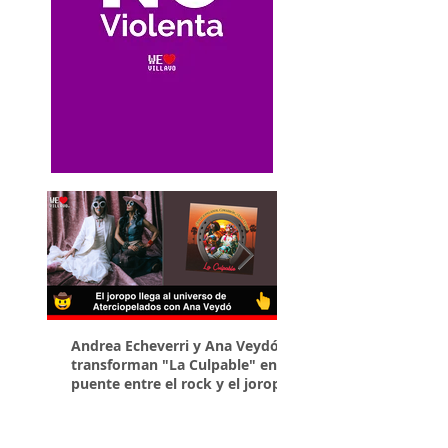
Andrea Echeverri y Ana Veydó
¡El Llano se sirve en 
transforman "La Culpable" en un
puedes disfrutar la R
puente entre el rock y el joropo
Gastronómica Llaner
Villavicencio