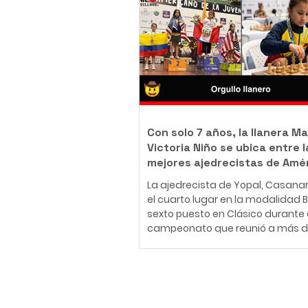
body piercer profesional colomb
ha construido una carrera en el
del arte corporal, convencido de 
tatuaje y el body piercing van m
más allá de la estética: son una
inmortalizar historias, emociones
momentos que acompañarán a
Con solo 7 años, la llanera Ma
Victoria Niño se ubica entre l
mejores ajedrecistas de Amé
La ajedrecista de Yopal, Casana
el cuarto lugar en la modalidad Bli
sexto puesto en Clásico durante 
campeonato que reunió a más d
jugadores de 30 países en Medellí
26 de julio al 2 de agosto de 2026
Medellín fue el escenario del Fest
Panamericano de la Juventud de
Suscríbete
uno de los eventos más importan