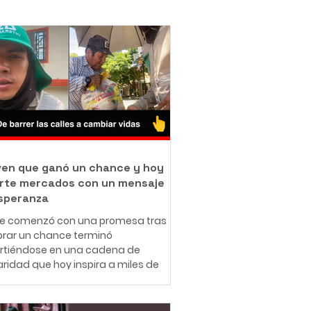
oven que ganó un chance y hoy
rte mercados con un mensaje
speranza
ue comenzó con una promesa tras
rar un chance terminó
irtiéndose en una cadena de
aridad que hoy inspira a miles de
nas en redes sociales. A sus 25
 el ibaguereño Leonardo Téllez,
cido como "Panita", combina su