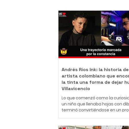
Andrés Ríos Ink: la historia de
artista colombiano que enco
la tinta una forma de dejar h
Villavicencio
Lo que comenzó como la curiosi
un niño que llenaba hojas con di
terminó convirtiéndose en un pr
de vida. Hoy, Daniel Andrés Ríos
Rodríguez, conocido artísticame
como Andrés Ríos Ink, es un tatu