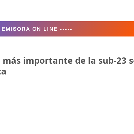
Agencia de Turismo
Nosotros
- EMISORA ON LINE -----
co más importante de la sub-23 s
ta