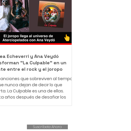
jo como barrendero en las calles de
ué con una misión que resume en
rase: "Bendecido para bendecir".
e muy pequeño, Leonardo entendió
e significa enfrentar dificultades
micas. Creció en una familia de
sos r
ea Echeverri y Ana Veydó
sforman "La Culpable" en un
te entre el rock y el joropo
anciones que sobreviven al tiempo
e nunca dejan de decir lo que
ta. La Culpable es una de ellas.
ta años después de desafiar los
es del amor romántico y cuestionar
structuras patriarcales,
iopelados revive este clásico con
ueva fuerza, esta vez
Suscríbete Ahora
pañado por la voz indómita de Ana