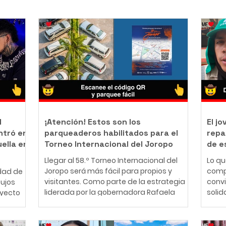
l
¡Atención! Estos son los
El j
ntró en
parqueaderos habilitados para el
repa
uella en
Torneo Internacional del Joropo
de e
Llegar al 58.º Torneo Internacional del
Lo q
Joropo será más fácil para propios y
comp
dad de
visitantes. Como parte de la estrategia
conv
bujos
liderada por la gobernadora Rafaela
solid
oyecto
Cortés Zambrano para garantizar una
perso
mejor experiencia durante la principal
años,
nte
fiesta cultural del Llano, la Gobernación
cono
ador y