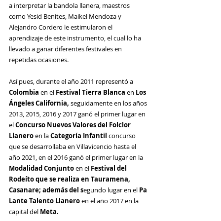
a interpretar la bandola llanera, maestros 
como Yesid Benites, Maikel Mendoza y 
Alejandro Cordero le estimularon el 
aprendizaje de este instrumento, el cual lo ha 
llevado a ganar diferentes festivales en 
repetidas ocasiones.
Así pues, durante el año 2011 representó a
Colombia 
en el
 Festival Tierra Blanca 
en 
Los 
Ángeles California, 
seguidamente en los años 
2013, 2015, 2016 y 2017 ganó el primer lugar en 
el 
Concurso Nuevos Valores del Folclor 
Llanero
 en la 
Categoría Infantil
 concurso 
que se desarrollaba en Villavicencio hasta el 
año 2021, en el 2016 ganó el primer lugar en la 
Modalidad Conjunto
 en el 
Festival del 
Rodeíto que se realiza en Tauramena, 
Casanare; además del s
egundo lugar en el 
Pa 
Lante Talento Llanero 
en el año 2017 en la 
capital del 
Meta.