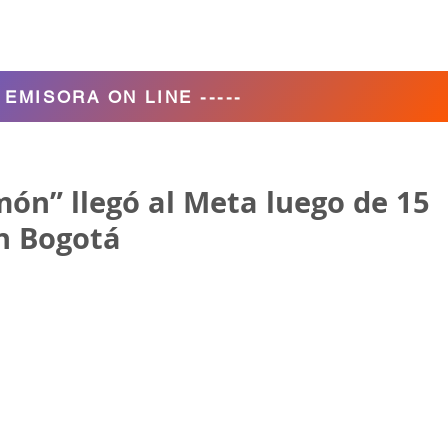
Agencia de Turismo
Nosotros
- EMISORA ON LINE -----
món” llegó al Meta luego de 15
en Bogotá