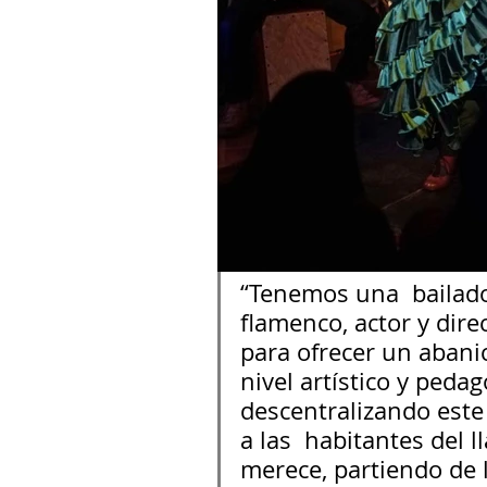
“Tenemos una  bailador
flamenco, actor y direc
para ofrecer un abanic
nivel artístico y peda
descentralizando este
a las  habitantes del l
merece, partiendo de 