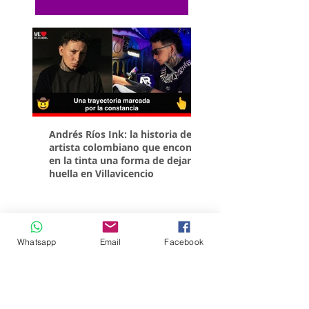
Andrés Ríos Ink: la historia del
¡Atención! Estos son 
artista colombiano que encontró
parqueaderos habilit
en la tinta una forma de dejar
Torneo Internacional
huella en Villavicencio
Whatsapp
Email
Facebook