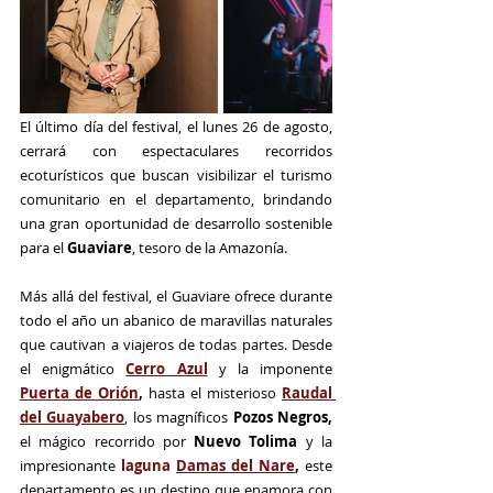
El último día del festival, el lunes 26 de agosto, 
cerrará con espectaculares recorridos 
ecoturísticos que buscan visibilizar el turismo 
comunitario en el departamento, brindando 
una gran oportunidad de desarrollo sostenible 
para el 
Guaviare
, tesoro de la Amazonía. 
Más allá del festival, el Guaviare ofrece durante 
todo el año un abanico de maravillas naturales 
que cautivan a viajeros de todas partes. Desde 
el enigmático 
Cerro Azul
y la imponente 
Puerta de Orión
,
 hasta el misterioso
Raudal 
del Guayabero
, los magníficos 
Pozos Negros,
el mágico recorrido por 
Nuevo Tolima
 y la 
impresionante 
laguna 
Damas del Nare
,
 este 
departamento es un destino que enamora con 