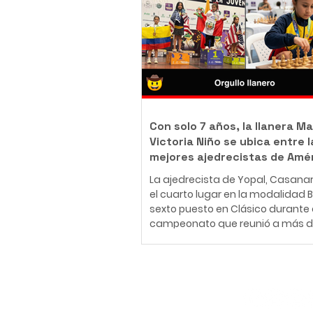
body piercer profesional colomb
ha construido una carrera en el
del arte corporal, convencido de 
tatuaje y el body piercing van m
más allá de la estética: son una
inmortalizar historias, emociones
momentos que acompañarán a
Con solo 7 años, la llanera Ma
Victoria Niño se ubica entre l
mejores ajedrecistas de Amé
La ajedrecista de Yopal, Casana
el cuarto lugar en la modalidad Bli
sexto puesto en Clásico durante 
campeonato que reunió a más d
jugadores de 30 países en Medellí
26 de julio al 2 de agosto de 2026
Medellín fue el escenario del Fest
Panamericano de la Juventud de
Suscríbete
uno de los eventos más importan
continente, que reunió a más de