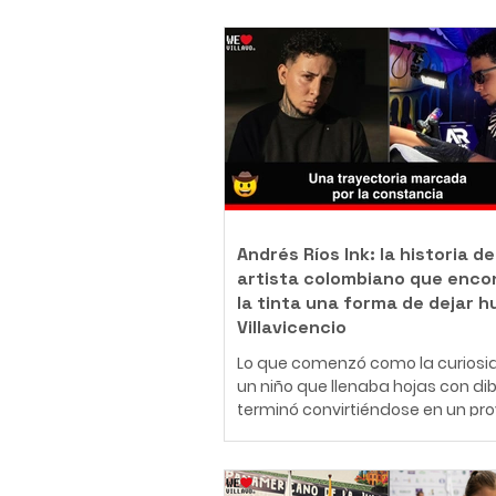
Andrés Ríos Ink: la historia de
artista colombiano que enco
la tinta una forma de dejar h
Villavicencio
Lo que comenzó como la curiosi
un niño que llenaba hojas con di
terminó convirtiéndose en un pr
de vida. Hoy, Daniel Andrés Ríos
Rodríguez, conocido artísticame
como Andrés Ríos Ink, es un tatu