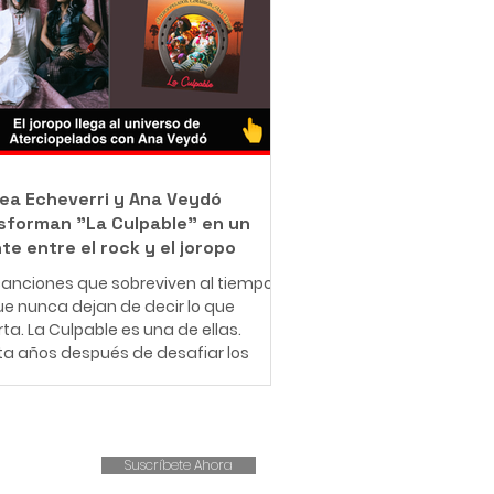
jo como barrendero en las calles de
ué con una misión que resume en
rase: "Bendecido para bendecir".
e muy pequeño, Leonardo entendió
e significa enfrentar dificultades
micas. Creció en una familia de
sos r
ea Echeverri y Ana Veydó
sforman "La Culpable" en un
te entre el rock y el joropo
anciones que sobreviven al tiempo
e nunca dejan de decir lo que
ta. La Culpable es una de ellas.
ta años después de desafiar los
es del amor romántico y cuestionar
structuras patriarcales,
iopelados revive este clásico con
ueva fuerza, esta vez
Suscríbete Ahora
pañado por la voz indómita de Ana
, líder de Cimarrón, en un