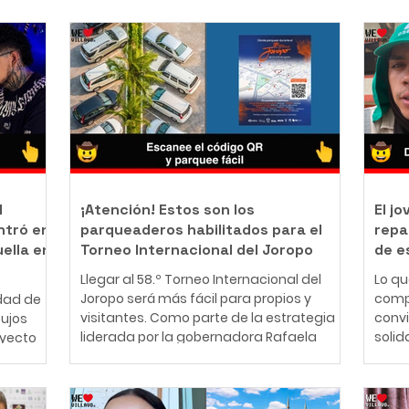
l
¡Atención! Estos son los
El j
ntró en
parqueaderos habilitados para el
repa
uella en
Torneo Internacional del Joropo
de e
Llegar al 58.º Torneo Internacional del
Lo q
Joropo será más fácil para propios y
comp
dad de
visitantes. Como parte de la estrategia
conv
bujos
liderada por la gobernadora Rafaela
solid
oyecto
Cortés Zambrano para garantizar una
perso
mejor experiencia durante la principal
años,
nte
fiesta cultural del Llano, la Gobernación
cono
ador y