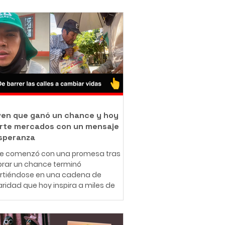
oven que ganó un chance y hoy
rte mercados con un mensaje
speranza
ue comenzó con una promesa tras
rar un chance terminó
irtiéndose en una cadena de
aridad que hoy inspira a miles de
nas en redes sociales. A sus 25
 el ibaguereño Leonardo Téllez,
cido como "Panita", combina su