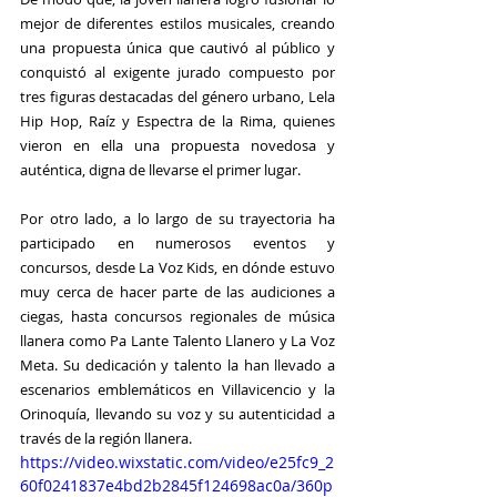
mejor de diferentes estilos musicales, creando 
una propuesta única que cautivó al público y 
conquistó al exigente jurado compuesto por 
tres figuras destacadas del género urbano, 
Lela 
Hip Hop
, 
Raíz
 y 
Espectra de la Rima
, quienes 
vieron en ella una propuesta novedosa y 
auténtica, digna de llevarse el primer lugar. 
Por otro lado, a lo largo de su trayectoria ha 
participado en numerosos eventos y 
concursos, desde 
La Voz Kids
, en dónde estuvo 
muy cerca de hacer parte de las audiciones a 
ciegas, hasta concursos regionales de música 
llanera como 
Pa Lante Talento Llanero
 y 
La Voz 
Meta
. Su dedicación y talento la han llevado a 
escenarios emblemáticos en 
Villavicencio
 y la 
Orinoquía
, llevando su voz y su autenticidad a 
través de la región llanera. 
https://video.wixstatic.com/video/e25fc9_2
60f0241837e4bd2b2845f124698ac0a/360p