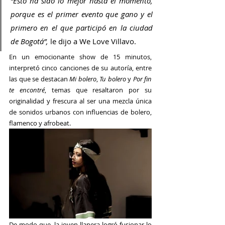
“Esto ha sido lo mejor hasta el momento, 
porque es el primer evento que gano y el 
primero en el que participó en la ciudad 
de Bogotá”, 
le dijo a We Love Villavo.
En un emocionante show de 15 minutos, 
interpretó cinco canciones de su autoría, entre 
las que se destacan 
Mi bolero
, 
Tu bolero
 y 
Por fin 
te encontré
, temas que resaltaron por su 
originalidad y frescura al ser una mezcla única 
de sonidos urbanos con influencias de bolero, 
flamenco y afrobeat. 
De modo que, la joven llanera logró fusionar lo 