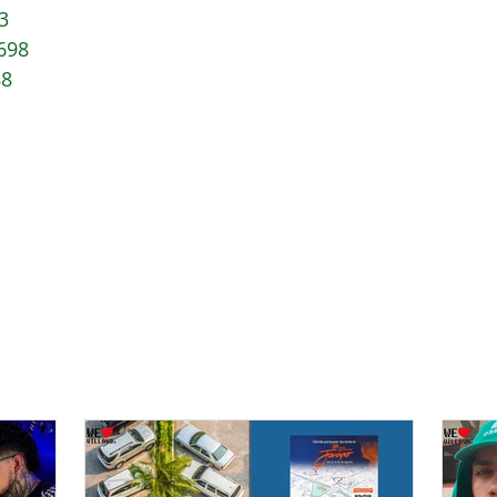
3
698
88