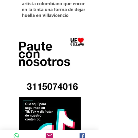
artista colombiano que encontró
parqueaderos habilit
en la tinta una forma de dejar
Torneo Internacional
huella en Villavicencio