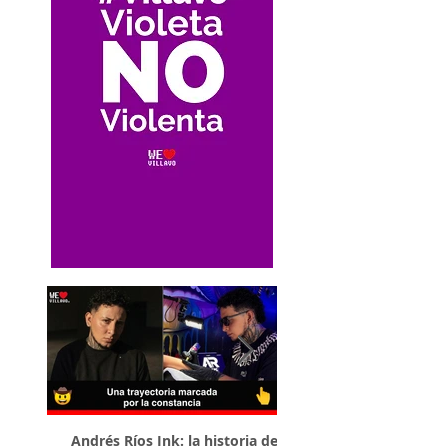
Andrés Ríos Ink: la historia del
¡Atención! Estos son 