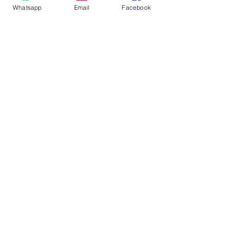
Whatsapp
Email
Facebook
Andrés Ríos Ink: la
¡Atención! Estos son
historia del artista
los parqueaderos
colombiano que
habilitados para el
encontró en la tinta
Torneo Internacional
una forma de dejar
del Joropo
huella en
Villavicencio