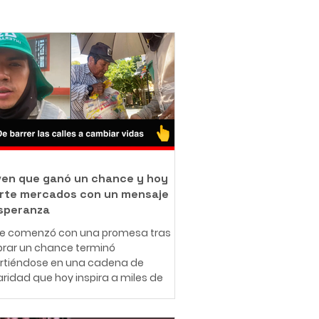
oven que ganó un chance y hoy
rte mercados con un mensaje
speranza
ue comenzó con una promesa tras
rar un chance terminó
irtiéndose en una cadena de
aridad que hoy inspira a miles de
nas en redes sociales. A sus 25
 el ibaguereño Leonardo Téllez,