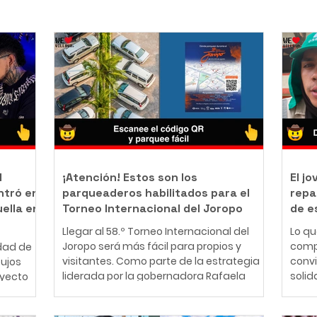
l
¡Atención! Estos son los
El j
ntró en
parqueaderos habilitados para el
repa
uella en
Torneo Internacional del Joropo
de e
Llegar al 58.º Torneo Internacional del
Lo q
Joropo será más fácil para propios y
comp
dad de
visitantes. Como parte de la estrategia
conv
bujos
liderada por la gobernadora Rafaela
solid
oyecto
Cortés Zambrano para garantizar una
perso
mejor experiencia durante la principal
años,
nte