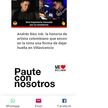
Andrés Ríos Ink: la historia del
¡Atención! Estos son 
artista colombiano que encontró
parqueaderos habilit
en la tinta una forma de dejar
Torneo Internacional
huella en Villavicencio
Whatsapp
Email
Facebook