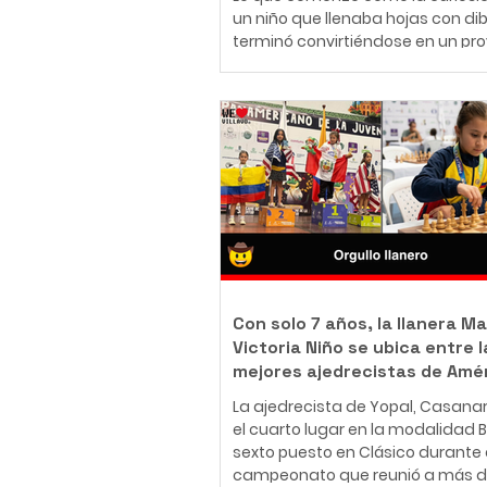
un niño que llenaba hojas con di
terminó convirtiéndose en un pr
de vida. Hoy, Daniel Andrés Ríos
Rodríguez, conocido artísticame
como Andrés Ríos Ink, es un tatu
body piercer profesional colomb
ha construido una carrera en el
del arte corporal, convencido de 
tatuaje y el body piercing van m
más allá de la estética: son una
inmortalizar historias, emociones
momentos que acompañarán a
Con solo 7 años, la llanera Ma
Victoria Niño se ubica entre l
mejores ajedrecistas de Amé
La ajedrecista de Yopal, Casana
el cuarto lugar en la modalidad Bli
sexto puesto en Clásico durante 
campeonato que reunió a más d