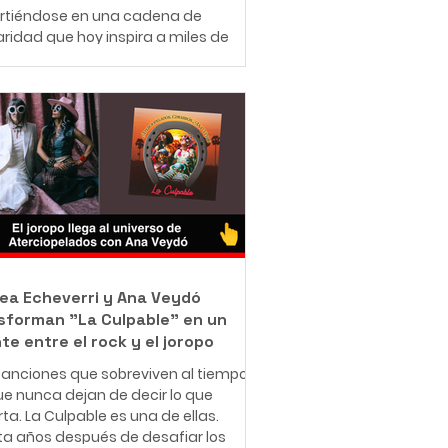
irtiéndose en una cadena de
aridad que hoy inspira a miles de
nas en redes sociales. A sus 25
 el ibaguereño Leonardo Téllez,
cido como "Panita", combina su
jo como barrendero en las calles de
ué con una misión que resume en
rase: "Bendecido para bendecir".
e muy pequeño, Leonardo entendió
e significa enfrentar dificultades
micas. Creció en una familia de
sos r
ea Echeverri y Ana Veydó
sforman "La Culpable" en un
te entre el rock y el joropo
anciones que sobreviven al tiempo
e nunca dejan de decir lo que
ta. La Culpable es una de ellas.
ta años después de desafiar los