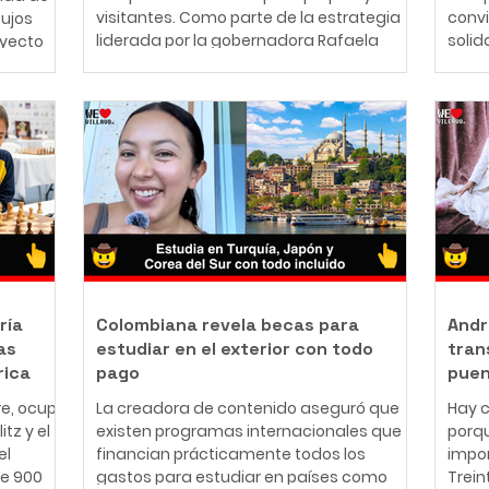
visitantes. Como parte de la estrategia
conv
bujos
liderada por la gobernadora Rafaela
solid
oyecto
Cortés Zambrano para garantizar una
perso
mejor experiencia durante la principal
años,
nte
fiesta cultural del Llano, la Gobernación
cono
ador y
del Meta articuló con ocho parqueaderos
traba
iano que
privados de Villavicencio una alternativa
Ibag
 mundo
que facilitará el acceso vehicular a los
una f
que el
principales escenarios del evento. La
Desd
ucho
iniciativa permitirá a los asistentes
lo qu
 forma de
planificar
econó
 y
esca
ría
Colombiana revela becas para
Andr
as
estudiar en el exterior con todo
tran
rica
pago
puen
re, ocupó
La creadora de contenido aseguró que
Hay c
tz y el
existen programas internacionales que
porqu
el
financian prácticamente todos los
impor
e 900
gastos para estudiar en países como
Trein