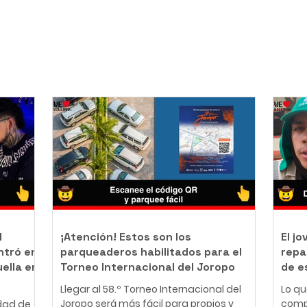
l
¡Atención! Estos son los
El j
ntró en
parqueaderos habilitados para el
repa
uella en
Torneo Internacional del Joropo
de e
Llegar al 58.º Torneo Internacional del
Lo q
Joropo será más fácil para propios y
comp
dad de