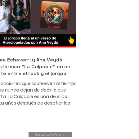
jo como barrendero en las calles de
ué con una misión que resume en
rase: "Bendecido para bendecir".
e muy pequeño, Leonardo entendió
e significa enfrentar dificultades
micas. Creció en una familia de
sos r
ea Echeverri y Ana Veydó
sforman "La Culpable" en un
te entre el rock y el joropo
anciones que sobreviven al tiempo
e nunca dejan de decir lo que
ta. La Culpable es una de ellas.
ta años después de desafiar los
es del amor romántico y cuestionar
structuras patriarcales,
iopelados revive este clásico con
ueva fuerza, esta vez
Suscríbete Ahora
pañado por la voz indómita de Ana