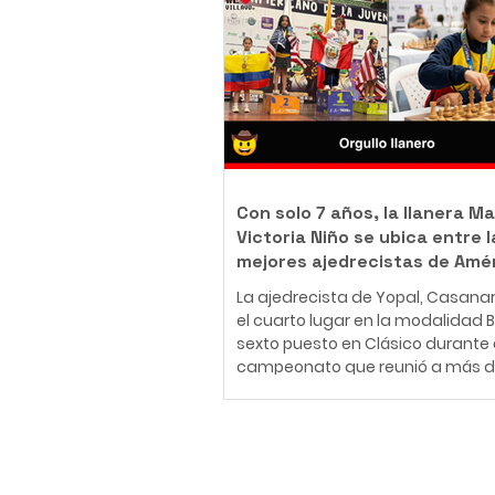
body piercer profesional colomb
ha construido una carrera en el
del arte corporal, convencido de 
tatuaje y el body piercing van m
más allá de la estética: son una
inmortalizar historias, emociones
momentos que acompañarán a
Con solo 7 años, la llanera Ma
Victoria Niño se ubica entre l
mejores ajedrecistas de Amé
La ajedrecista de Yopal, Casana
el cuarto lugar en la modalidad Bli
sexto puesto en Clásico durante 
campeonato que reunió a más d
jugadores de 30 países en Medellí
26 de julio al 2 de agosto de 2026
Medellín fue el escenario del Fest
Panamericano de la Juventud de
Suscríbete
uno de los eventos más importan