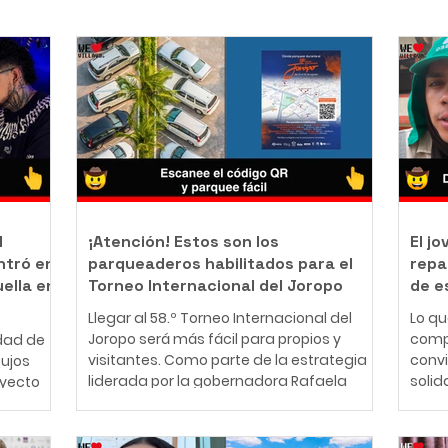
l
¡Atención! Estos son los
El j
ntró en
parqueaderos habilitados para el
repa
uella en
Torneo Internacional del Joropo
de e
Llegar al 58.º Torneo Internacional del
Lo q
Joropo será más fácil para propios y
comp
dad de
visitantes. Como parte de la estrategia
conv
bujos
liderada por la gobernadora Rafaela
solid
oyecto
Cortés Zambrano para garantizar una
perso
mejor experiencia durante la principal
años,
nte
fiesta cultural del Llano, la Gobernación
cono
ador y