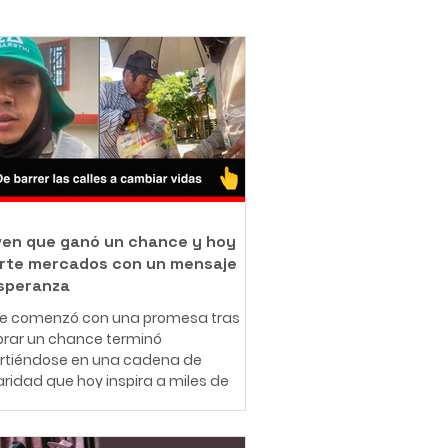
oven que ganó un chance y hoy
rte mercados con un mensaje
speranza
ue comenzó con una promesa tras
rar un chance terminó
irtiéndose en una cadena de
aridad que hoy inspira a miles de
nas en redes sociales. A sus 25
 el ibaguereño Leonardo Téllez,
cido como "Panita", combina su