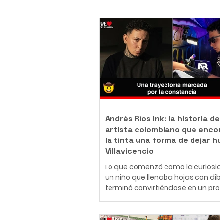
Andrés Ríos Ink: la historia de
artista colombiano que enco
la tinta una forma de dejar h
Villavicencio
Lo que comenzó como la curiosi
un niño que llenaba hojas con di
terminó convirtiéndose en un pr
de vida. Hoy, Daniel Andrés Ríos
Rodríguez, conocido artísticame
como Andrés Ríos Ink, es un tatu