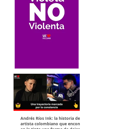
Andrés Ríos Ink: la historia del
¡Atención! Estos son 
artista colombiano que encontró
parqueaderos habilit