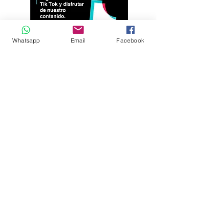
Whatsapp
Email
Facebook
Andrés Ríos Ink: la
¡Atención! Estos son
historia del artista
los parqueaderos
colombiano que
habilitados para el
encontró en la tinta
Torneo Internacional
una forma de dejar
del Joropo
huella en
Villavicencio