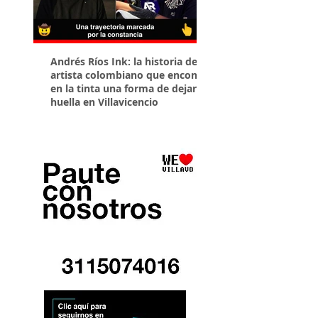
Andrés Ríos Ink: la historia del
¡Atención! Estos son 
artista colombiano que encontró
parqueaderos habilit
en la tinta una forma de dejar
Torneo Internacional
huella en Villavicencio