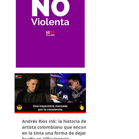
Andrés Ríos Ink: la historia del
¡Atención! Estos son 
artista colombiano que encontró
parqueaderos habilit
en la tinta una forma de dejar
Torneo Internacional
huella en Villavicencio