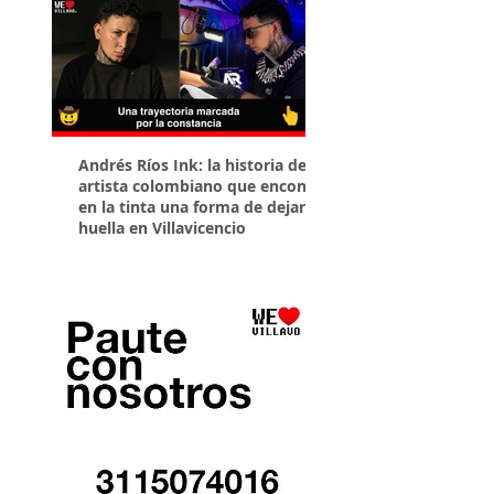
Andrés Ríos Ink: la historia del
¡Atención! Estos son 
artista colombiano que encontró
parqueaderos habilit
en la tinta una forma de dejar
Torneo Internacional
huella en Villavicencio