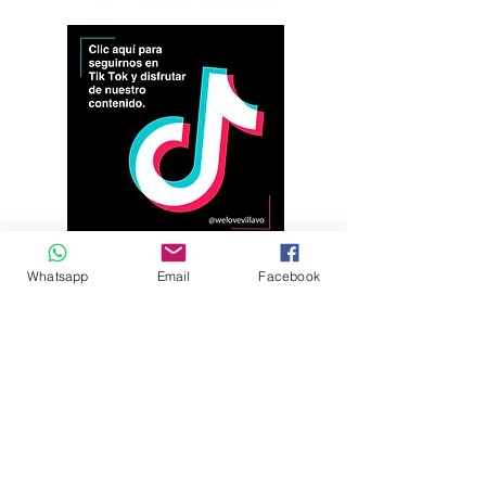
Whatsapp
Email
Facebook
Andrés Ríos Ink: la
¡Atención! Estos son
historia del artista
los parqueaderos
colombiano que
habilitados para el
encontró en la tinta
Torneo Internacional
una forma de dejar
del Joropo
huella en