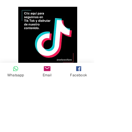
Whatsapp
Email
Facebook
Andrés Ríos Ink: la
¡Atención! Estos son
historia del artista
los parqueaderos
colombiano que
habilitados para el
encontró en la tinta
Torneo Internacional
una forma de dejar
del Joropo
huella en