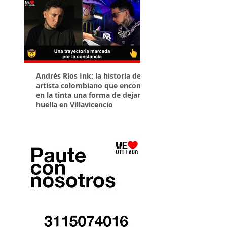
Andrés Ríos Ink: la historia del
¡Atención! Estos son 
artista colombiano que encontró
parqueaderos habilit
en la tinta una forma de dejar
Torneo Internacional
huella en Villavicencio