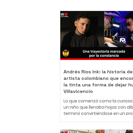
Andrés Ríos Ink: la historia de
artista colombiano que enco
la tinta una forma de dejar h
Villavicencio
Lo que comenzó como la curiosi
un niño que llenaba hojas con di
terminó convirtiéndose en un pr
de vida. Hoy, Daniel Andrés Ríos
Rodríguez, conocido artísticame
como Andrés Ríos Ink, es un tatu