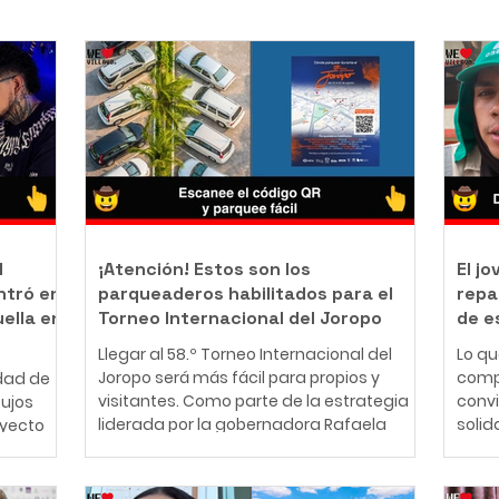
l
¡Atención! Estos son los
El j
ntró en
parqueaderos habilitados para el
repa
uella en
Torneo Internacional del Joropo
de e
Llegar al 58.º Torneo Internacional del
Lo q
Joropo será más fácil para propios y
comp
dad de
visitantes. Como parte de la estrategia
conv
bujos
liderada por la gobernadora Rafaela
solid
oyecto
Cortés Zambrano para garantizar una
perso
mejor experiencia durante la principal
años,
nte
fiesta cultural del Llano, la Gobernación
cono
ador y