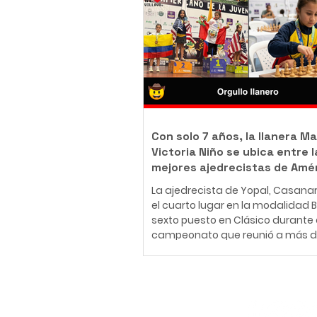
body piercer profesional colomb
ha construido una carrera en el
del arte corporal, convencido de 
tatuaje y el body piercing van m
más allá de la estética: son una
inmortalizar historias, emociones
momentos que acompañarán a
Con solo 7 años, la llanera Ma
Victoria Niño se ubica entre l
mejores ajedrecistas de Amé
La ajedrecista de Yopal, Casana
el cuarto lugar en la modalidad Bli
sexto puesto en Clásico durante 
campeonato que reunió a más d
jugadores de 30 países en Medellí
26 de julio al 2 de agosto de 2026
Medellín fue el escenario del Fest
Panamericano de la Juventud de
Suscríbete
uno de los eventos más importan