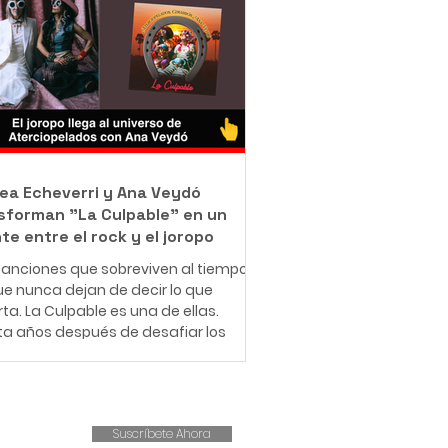
jo como barrendero en las calles de
ué con una misión que resume en
rase: "Bendecido para bendecir".
e muy pequeño, Leonardo entendió
e significa enfrentar dificultades
micas. Creció en una familia de
sos r
ea Echeverri y Ana Veydó
sforman "La Culpable" en un
te entre el rock y el joropo
anciones que sobreviven al tiempo
e nunca dejan de decir lo que
ta. La Culpable es una de ellas.
ta años después de desafiar los
es del amor romántico y cuestionar
structuras patriarcales,
iopelados revive este clásico con
ueva fuerza, esta vez
Suscríbete Ahora
pañado por la voz indómita de Ana