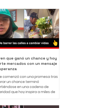
oven que ganó un chance y hoy
rte mercados con un mensaje
speranza
ue comenzó con una promesa tras
rar un chance terminó
irtiéndose en una cadena de
aridad que hoy inspira a miles de
nas en redes sociales. A sus 25
 el ibaguereño Leonardo Téllez,
cido como "Panita", combina su